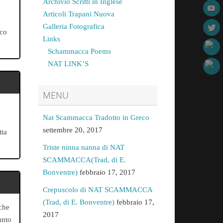
Archivio Scritti in Inglese
Articoli Trapani Nuova
Galleria Fotografica
ico
Links
Schammacca Poems
NAT LINK’S
MENU
Nat Scammacca Tradotto in Greco
settembre 20, 2017
tta
Triste ninna nanna di NAT
SCAMMACCA(Trad, di E.
Bonventre)
febbraio 17, 2017
Crepuscolo di NAT SCAMMACCA
(Trad, di E. Bonventre)
febbraio 17,
 che
2017
unto