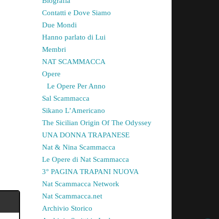
Biografia
Contatti e Dove Siamo
Due Mondi
Hanno parlato di Lui
Membri
NAT SCAMMACCA
Opere
Le Opere Per Anno
Sal Scammacca
Sikano L’Americano
The Sicilian Origin Of The Odyssey
UNA DONNA TRAPANESE
Nat & Nina Scammacca
Le Opere di Nat Scammacca
3° PAGINA TRAPANI NUOVA
Nat Scammacca Network
Nat Scammacca.net
Archivio Storico