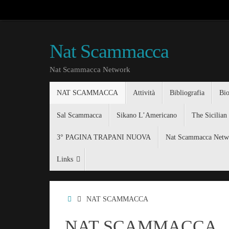
Nat Scammacca
Nat Scammacca Network
NAT SCAMMACCA
Attività
Bibliografia
Bio
Sal Scammacca
Sikano L’Americano
The Sicilian
3° PAGINA TRAPANI NUOVA
Nat Scammacca Netw
Links
NAT SCAMMACCA
NAT SCAMMACCA