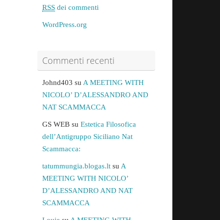
RSS
dei commenti
WordPress.org
Commenti recenti
Johnd403
su
A MEETING WITH
NICOLO’ D’ALESSANDRO AND
NAT SCAMMACCA
GS WEB
su
Estetica Filosofica
dell’Antigruppo Siciliano Nat
Scammacca:
tatummungia.blogas.lt
su
A
MEETING WITH NICOLO’
D’ALESSANDRO AND NAT
SCAMMACCA
Louie
su
A MEETING WITH