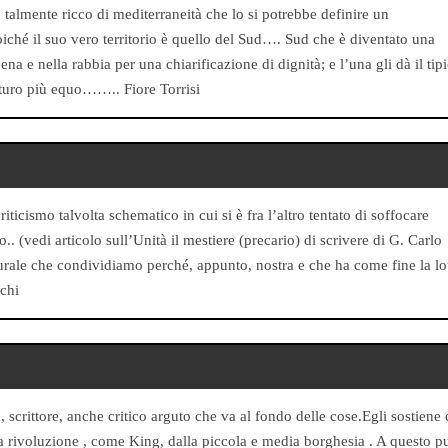
almente ricco di mediterraneità che lo si potrebbe definire un
ché il suo vero territorio è quello del Sud…. Sud che è diventato una
na e nella rabbia per una chiarificazione di dignità; e l’una gli dà il tip
uturo più equo…….. Fiore Torrisi
mo talvolta schematico in cui si è fra l’altro tentato di soffocare
 (vedi articolo sull’Unità il mestiere (precario) di scrivere di G. Carlo
lturale che condividiamo perché, appunto, nostra e che ha come fine la lo
chi
scrittore, anche critico arguto che va al fondo delle cose.Egli sostiene
a rivoluzione , come King, dalla piccola e media borghesia . A questo p