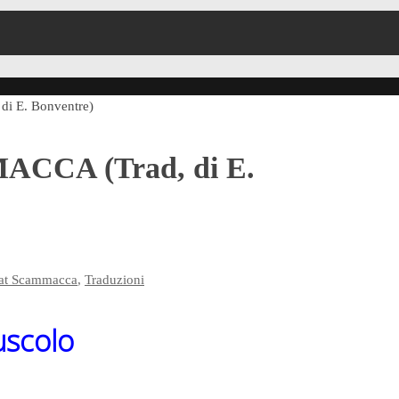
i E. Bonventre)
ACCA (Trad, di E.
at Scammacca
,
Traduzioni
scolo