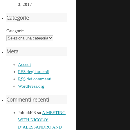
3, 2017
Categorie
Categorie
Meta
Accedi
RSS
degli articoli
RSS
dei commenti
WordPress.org
Commenti recenti
Johnd403
su
A MEETING
WITH NICOLO’
D’ALESSANDRO AND