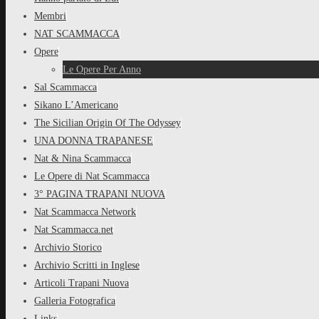
Membri
NAT SCAMMACCA
Opere
Le Opere Per Anno
Sal Scammacca
Sikano L’Americano
The Sicilian Origin Of The Odyssey
UNA DONNA TRAPANESE
Nat & Nina Scammacca
Le Opere di Nat Scammacca
3° PAGINA TRAPANI NUOVA
Nat Scammacca Network
Nat Scammacca.net
Archivio Storico
Archivio Scritti in Inglese
Articoli Trapani Nuova
Galleria Fotografica
Links