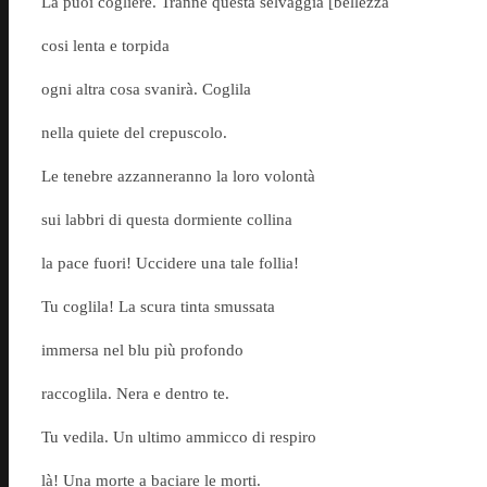
La puoi cogliere. Tranne questa selvaggia [bellezza
cosi lenta e torpida
ogni altra cosa svanirà. Coglila
nella quiete del crepuscolo.
Le tenebre azzanneranno la loro volontà
sui labbri di questa dormiente collina
la pace fuori! Uccidere una tale follia!
Tu coglila! La scura tinta smussata
immersa nel blu più profondo
raccoglila. Nera e dentro te.
Tu vedila. Un ultimo ammicco di respiro
là! Una morte a baciare le morti.