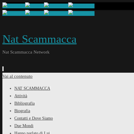
Nat Scammacca
Nat Scammacca Network
Vai al contenuto
NAT SCAMMACCA
Attività
Bibliografia
Biografia
Contatti e Dove Siamo
Due Mondi
Hanno parlato di Lui