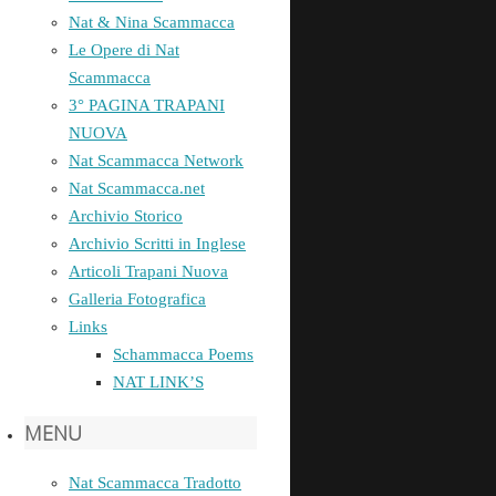
Nat & Nina Scammacca
Le Opere di Nat
Scammacca
3° PAGINA TRAPANI
NUOVA
Nat Scammacca Network
Nat Scammacca.net
Archivio Storico
Archivio Scritti in Inglese
Articoli Trapani Nuova
Galleria Fotografica
Links
Schammacca Poems
NAT LINK’S
MENU
Nat Scammacca Tradotto