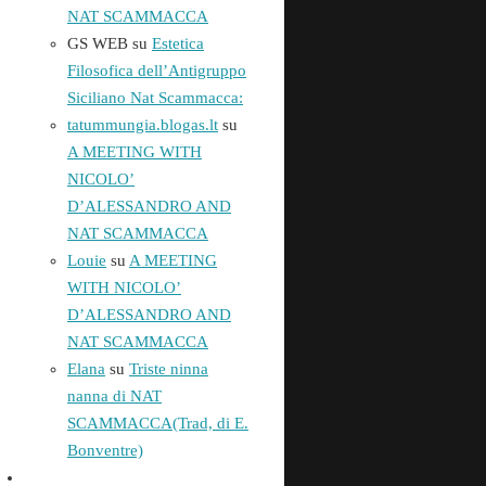
NAT SCAMMACCA
GS WEB
su
Estetica
Filosofica dell’Antigruppo
Siciliano Nat Scammacca:
tatummungia.blogas.lt
su
A MEETING WITH
NICOLO’
D’ALESSANDRO AND
NAT SCAMMACCA
Louie
su
A MEETING
WITH NICOLO’
D’ALESSANDRO AND
NAT SCAMMACCA
Elana
su
Triste ninna
nanna di NAT
SCAMMACCA(Trad, di E.
Bonventre)