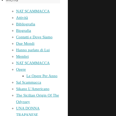
NAT SCAMMACCA
Attività
Bibliografia
Biografia
Contatti e Dove Siamo
Due Mondi
Hanno parlato di Lui
Membri
NAT SCAMMACCA
Opere
Le Opere Per Anno
Sal Scammacca
Sikano L’Americano
The Sicilian Origin Of The
Odyssey
UNA DONNA
TRAPANESE