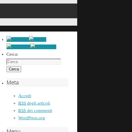
Cerca:
Cerca
Meta
Accedi
RSS
degli articoli
RSS
dei commenti
WordPress.org
Menu