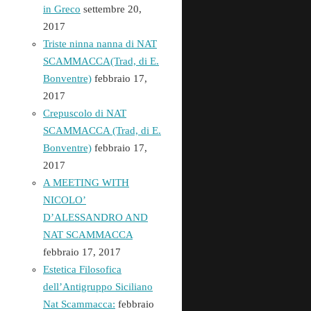
in Greco
settembre 20,
2017
Triste ninna nanna di NAT
SCAMMACCA(Trad, di E.
Bonventre)
febbraio 17,
2017
Crepuscolo di NAT
SCAMMACCA (Trad, di E.
Bonventre)
febbraio 17,
2017
A MEETING WITH
NICOLO’
D’ALESSANDRO AND
NAT SCAMMACCA
febbraio 17, 2017
Estetica Filosofica
dell’Antigruppo Siciliano
Nat Scammacca:
febbraio