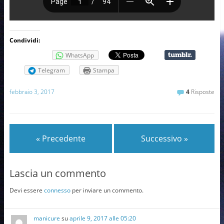
Condividi:
WhatsApp
Telegram
Stampa
febbraio 3, 2017
4
Risposte
« Precedente
Successivo »
Lascia un commento
Devi essere
connesso
per inviare un commento.
manicure
su
aprile 9, 2017 alle 05:20