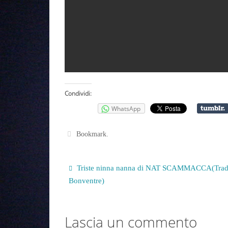
Condividi:
WhatsApp
Bookmark
.
Triste ninna nanna di NAT SCAMMACCA(Trad,
Bonventre)
Lascia un commento