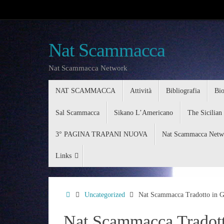
Nat Scammacca
Nat Scammacca Network
NAT SCAMMACCA
Attività
Bibliografia
Bio
Sal Scammacca
Sikano L’Americano
The Sicilian
3° PAGINA TRAPANI NUOVA
Nat Scammacca Netw
Links
Uncategorized
Nat Scammacca Tradotto in G
Nat Scammacca Tradott