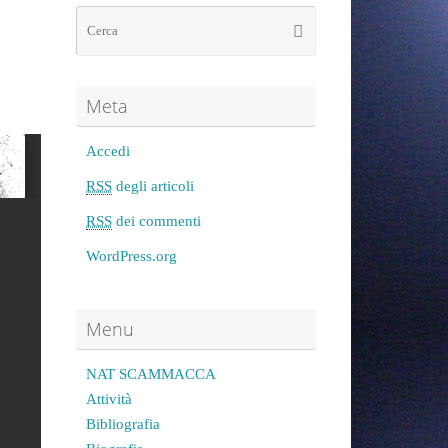
Meta
Accedi
RSS
degli articoli
RSS
dei commenti
WordPress.org
Menu
NAT SCAMMACCA
Attività
Bibliografia