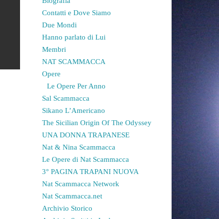
Biografia
Contatti e Dove Siamo
Due Mondi
Hanno parlato di Lui
Membri
NAT SCAMMACCA
Opere
Le Opere Per Anno
Sal Scammacca
Sikano L’Americano
The Sicilian Origin Of The Odyssey
UNA DONNA TRAPANESE
Nat & Nina Scammacca
Le Opere di Nat Scammacca
3° PAGINA TRAPANI NUOVA
Nat Scammacca Network
Nat Scammacca.net
Archivio Storico