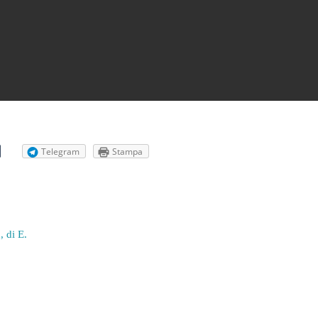
Telegram
Stampa
 di E.