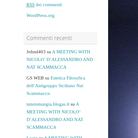
RSS
dei commenti
WordPress.org
Commenti recenti
Johnd403
su
A MEETING WITH
NICOLO’ D’ALESSANDRO AND
NAT SCAMMACCA
GS WEB
su
Estetica Filosofica
dell’Antigruppo Siciliano Nat
Scammacca:
tatummungia.blogas.lt
su
A
MEETING WITH NICOLO’
D’ALESSANDRO AND NAT
SCAMMACCA
Louie
su
A MEETING WITH